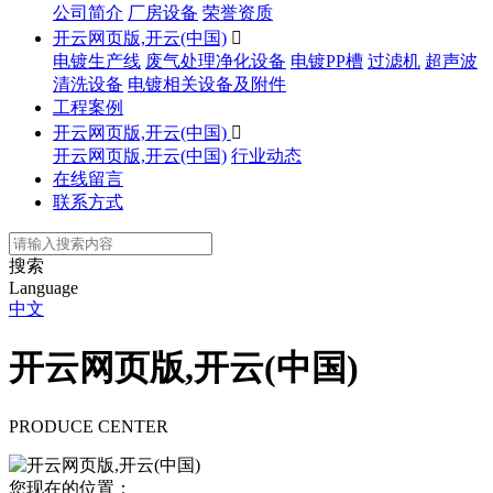
公司简介
厂房设备
荣誉资质
开云网页版,开云(中国)

电镀生产线
废气处理净化设备
电镀PP槽
过滤机
超声波
清洗设备
电镀相关设备及附件
工程案例
开云网页版,开云(中国)

开云网页版,开云(中国)
行业动态
在线留言
联系方式
搜索
Language
中文
开云网页版,开云(中国)
PRODUCE CENTER
您现在的位置：