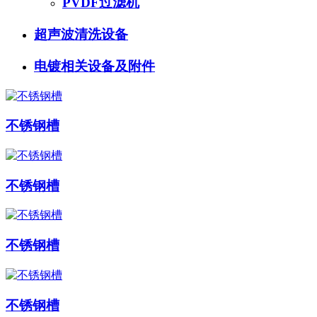
PVDF过滤机
超声波清洗设备
电镀相关设备及附件
不锈钢槽
不锈钢槽
不锈钢槽
不锈钢槽