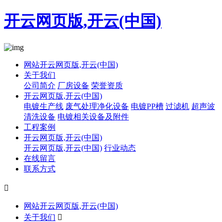
开云网页版,开云(中国)
网站开云网页版,开云(中国)
关于我们
公司简介
厂房设备
荣誉资质
开云网页版,开云(中国)
电镀生产线
废气处理净化设备
电镀PP槽
过滤机
超声波
清洗设备
电镀相关设备及附件
工程案例
开云网页版,开云(中国)
开云网页版,开云(中国)
行业动态
在线留言
联系方式

网站开云网页版,开云(中国)
关于我们
