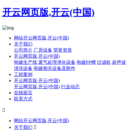
开云网页版,开云(中国)
网站开云网页版,开云(中国)
关于我们
公司简介
厂房设备
荣誉资质
开云网页版,开云(中国)
电镀生产线
废气处理净化设备
电镀PP槽
过滤机
超声波
清洗设备
电镀相关设备及附件
工程案例
开云网页版,开云(中国)
开云网页版,开云(中国)
行业动态
在线留言
联系方式

网站开云网页版,开云(中国)
关于我们
