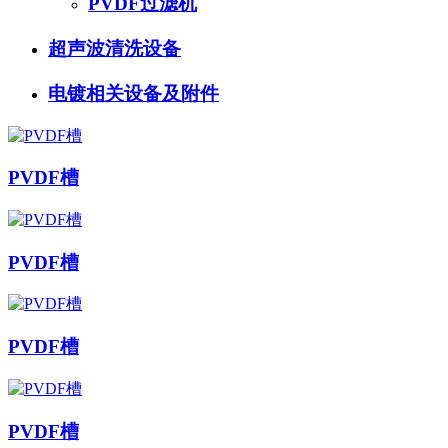
PVDF过滤机
超声波清洗设备
电镀相关设备及附件
PVDF槽
PVDF槽
PVDF槽
PVDF槽