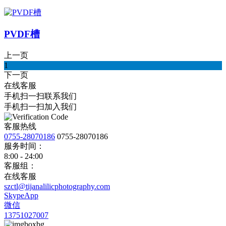
PVDF槽
上一页
1
下一页
在线客服
手机扫一扫联系我们
手机扫一扫加入我们
客服热线
0755-28070186
0755-28070186
服务时间：
8:00 - 24:00
客服组：
在线客服
szctl@tijanalilicphotography.com
SkypeApp
微信
13751027007