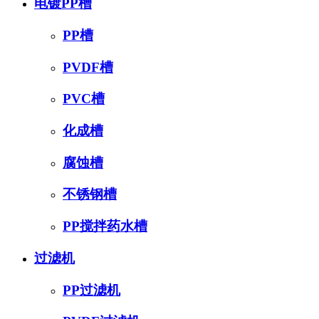
电镀PP槽
PP槽
PVDF槽
PVC槽
化成槽
腐蚀槽
不锈钢槽
PP搅拌药水槽
过滤机
PP过滤机