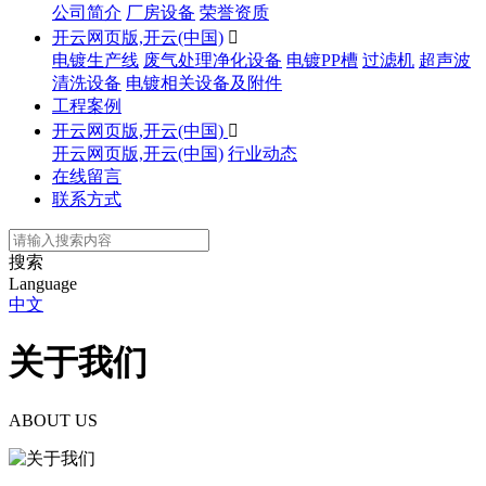
公司简介
厂房设备
荣誉资质
开云网页版,开云(中国)

电镀生产线
废气处理净化设备
电镀PP槽
过滤机
超声波
清洗设备
电镀相关设备及附件
工程案例
开云网页版,开云(中国)

开云网页版,开云(中国)
行业动态
在线留言
联系方式
搜索
Language
中文
关于我们
ABOUT US