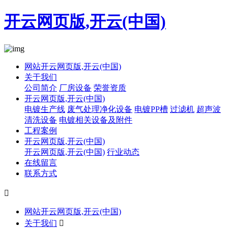
开云网页版,开云(中国)
网站开云网页版,开云(中国)
关于我们
公司简介
厂房设备
荣誉资质
开云网页版,开云(中国)
电镀生产线
废气处理净化设备
电镀PP槽
过滤机
超声波
清洗设备
电镀相关设备及附件
工程案例
开云网页版,开云(中国)
开云网页版,开云(中国)
行业动态
在线留言
联系方式

网站开云网页版,开云(中国)
关于我们
