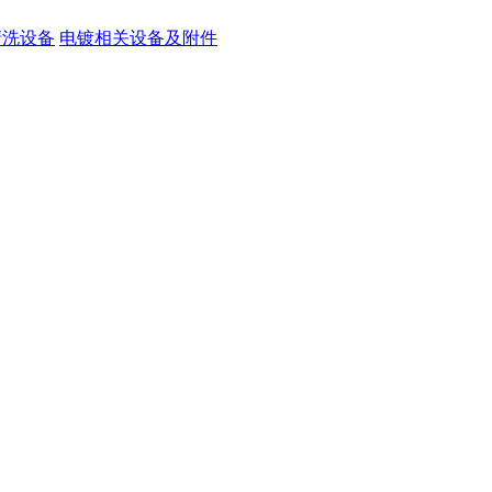
清洗设备
电镀相关设备及附件