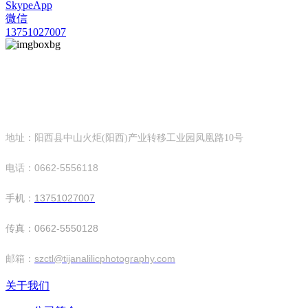
SkypeApp
微信
13751027007
开云网页版,开云(中国)
深圳市创天隆环保设备科技有限公司
地址：阳西县中山火炬(阳西)产业转移工业园凤凰路10号
电话：0662-5556118
手机：
13751027007
传真：0662-5550128
邮箱：
szctl@tijanalilicphotography.com
关于我们