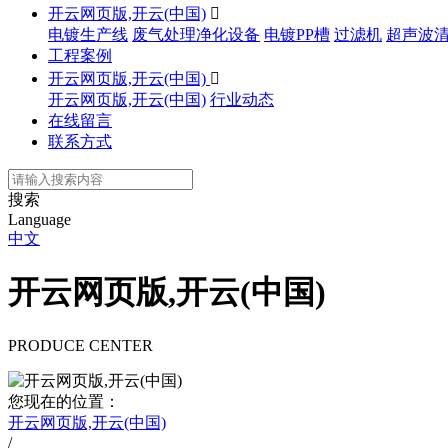
开云网页版,开云(中国)

电镀生产线
废气处理净化设备
电镀PP槽
过滤机
超声波
工程案例
开云网页版,开云(中国)

开云网页版,开云(中国)
行业动态
在线留言
联系方式
搜索
Language
中文
开云网页版,开云(中国)
PRODUCE CENTER
您现在的位置：
开云网页版,开云(中国)
/