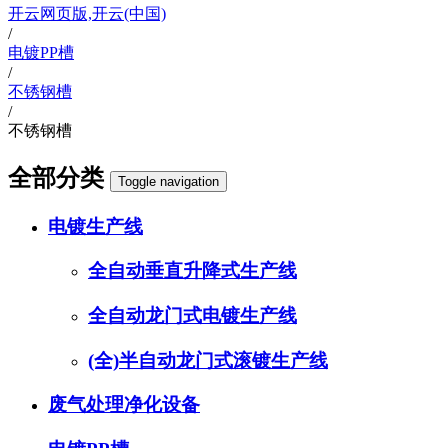
开云网页版,开云(中国)
/
电镀PP槽
/
不锈钢槽
/
不锈钢槽
全部分类
Toggle navigation
电镀生产线
全自动垂直升降式生产线
全自动龙门式电镀生产线
(全)半自动龙门式滚镀生产线
废气处理净化设备