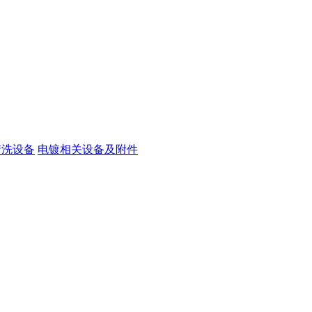
清洗设备
电镀相关设备及附件