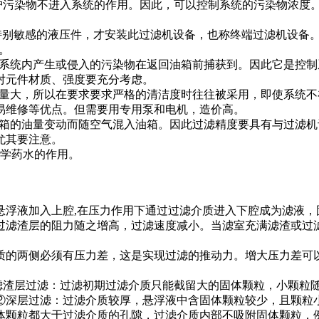
，有保护污染物不进入系统的作用。因此，可以控制系统的污染物浓
对污染特别敏感的液压件，才安装此过滤机设备，也称终端过滤机设
。
是把系统内产生或侵入的污染物在返回油箱前捕获到。因此它是控
对元件材质、强度要充分考虑。
的容量大，所以在要求要求严格的清洁度时往往被采用，即使系统
易维修等优点。但需要用专用泵和电机，造价高。
于油箱的油量变动而随空气混入油箱。因此过滤精度要具有与过滤
尤其要注意。
化学药水的作用。
悬浮液加入上腔,在压力作用下通过过滤介质进入下腔成为滤液，
过滤渣层的阻力随之增高，过滤速度减小。当滤室充满滤渣或过滤
质的两侧必须有压力差，这是实现过滤的推动力。增大压力差可
①滤渣层过滤：过滤初期过滤介质只能截留大的固体颗粒，小颗粒
②深层过滤：过滤介质较厚，悬浮液中含固体颗粒较少，且颗粒
体颗粒都大于过滤介质的孔隙，过滤介质内部不吸附固体颗粒，