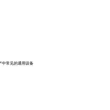
产中常见的通用设备