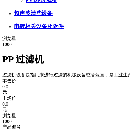
PVDF过滤机
超声波清洗设备
电镀相关设备及附件
浏览量:
1000
PP 过滤机
过滤机设备是指用来进行过滤的机械设备或者装置，是工业生
零售价
0.0
元
市场价
0.0
元
浏览量:
1000
产品编号