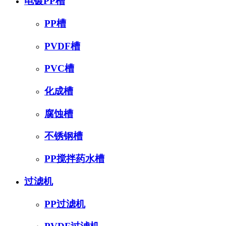
电镀PP槽
PP槽
PVDF槽
PVC槽
化成槽
腐蚀槽
不锈钢槽
PP搅拌药水槽
过滤机
PP过滤机