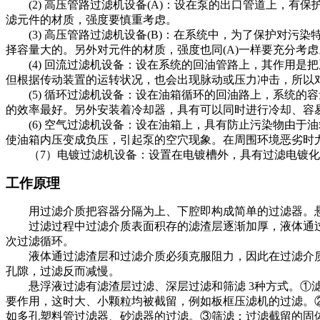
(2) 高压管路过滤机设备(A)：设在泵的出口管道上
滤元件的材质，强度要慎重考虑。
(3) 高压管路过滤机设备(B)：在系统中，为了保护
择容量大的。另外对元件的材质，强度也同(A)一样要充分考虑
(4) 回流过滤机设备：设在系统的回油管路上，其作用
但根据传动装置的运转状况，也会出现脉动或压力冲击，所以
(5) 循环过滤机设备：设在油箱循环的回油路上，系统
的效率最好。另外安装着冷却器，具有可以同时进行冷却、容
(6) 空气过滤机设备：设在油箱上，具有防止污染物由
使油箱内压变成负压，引起泵的空穴现象。在周围环境恶劣时
（7）电镀过滤机设备：设置在电镀槽外，具有过滤电镀
工作原理
用过滤介质把容器分隔为上、下腔即构成简单的过滤器。
过滤过程中过滤介质表面积存的滤渣层逐渐加厚，液体通
次过滤循环。
液体通过滤渣层和过滤介质必须克服阻力，因此在过滤介
孔隙，过滤反而减慢。
悬浮液过滤有滤渣层过滤、深层过滤和筛滤 3种方式。
要作用，这时大、小颗粒均被截留，例如板框压滤机的过滤。
如多孔塑料管过滤器、砂滤器的过滤。③筛滤：过滤截留的固