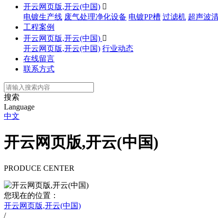
开云网页版,开云(中国)

电镀生产线
废气处理净化设备
电镀PP槽
过滤机
超声波
工程案例
开云网页版,开云(中国)

开云网页版,开云(中国)
行业动态
在线留言
联系方式
搜索
Language
中文
开云网页版,开云(中国)
PRODUCE CENTER
您现在的位置：
开云网页版,开云(中国)
/