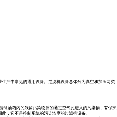
业生产中常见的通用设备。过滤机设备总体分为真空和加压两类
上，滤除油箱内的残留污染物质的通过空气孔进入的污染物，有保
。因此，它不是控制系统的污染浓度的过滤机设备。