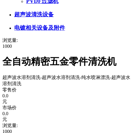
PVDF过滤机
超声波清洗设备
电镀相关设备及附件
浏览量:
1000
全自动精密五金零件清洗机
超声波水溶剂清洗-超声波水溶剂清洗-纯水喷淋漂洗-超声波水
溶剂清洗
零售价
0.0
元
市场价
0.0
元
浏览量:
1000