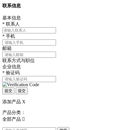
联系信息
基本信息
*
联系人
*
手机
邮箱
联系方式与职位
企业信息
*
验证码
提交
提交
添加产品
X
产品分类：
全部产品
