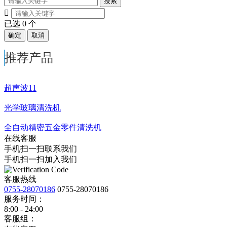
搜索

已选
0
个
确定
取消
推荐产品
超声波11
光学玻璃清洗机
全自动精密五金零件清洗机
在线客服
手机扫一扫联系我们
手机扫一扫加入我们
客服热线
0755-28070186
0755-28070186
服务时间：
8:00 - 24:00
客服组：