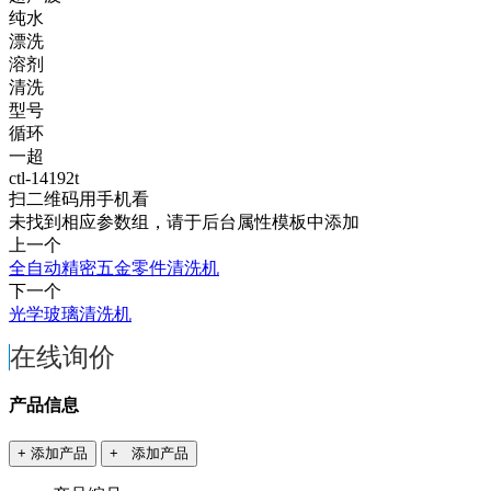
纯水
漂洗
溶剂
清洗
型号
循环
一超
ctl-14192t
扫二维码用手机看
未找到相应参数组，请于后台属性模板中添加
上一个
全自动精密五金零件清洗机
下一个
光学玻璃清洗机
在线询价
产品信息
+ 添加产品
+ 添加产品