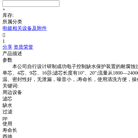
+
库存:
所属分类
电镀相关设备及附件

1
分享
资质荣誉
产品描述
参数
本公司自行设计研制成功电子控制缺水保护装置的耐腐蚀过
单芯、4芯、9芯、16莎;滤芯长度有10"、20";流量从180
温、密封性好，无泄漏，噪音小，;寿命长，使用清洗方便，操
关键词:
周边设备
滤芯
缺水
过滤
pp
使用
寿命长
西德