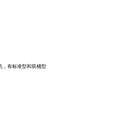
机，有标准型和双桶型