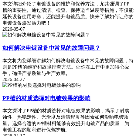
本文详细介绍了电镀设备的维护和保养方法，尤其强调了PP
槽的重要性。通过清洁、检查、保持适当温度等措施，不仅能
延长设备使用寿命，还能提升电镀品质。快来了解如何让你的
电镀设备焕发活力吧！
2026-05-07
如何解决电镀设备中常见的故障问题？
本文将为您详细讲解如何解决电镀设备中常见的故障问题，特
别是PP槽的维护和故障排查方法。让你在工作中更加得心应
手，确保产品质量与生产效率。
2026-04-27
PP槽的材质选择对电镀效果的影响
本文探讨了PP槽的材质选择对电镀效果的影响，揭示了耐腐
蚀性、热稳定性、光滑度及清洁程度等因素如何影响电镀质
量。选择合适的PP槽材料能够有效提升电镀产品的质量，为
电镀工程的顺利进行保驾护航。
2026-04-17