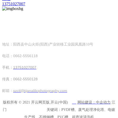
13751027007
开云网页版,开云(中国)
深圳市创天隆环保设备科技有限公司
地址：阳西县中山火炬(阳西)产业转移工业园凤凰路10号
电话：0662-5556118
手机：
13751027007
传真：0662-5550128
邮箱：
szctl@tijanalilicphotography.com
版权所有 © 2021 开云网页版,开云(中国)
网站建设：中企动力
江
门 关键词：PVDF槽、废气处理净化塔、电镀
生产线、不锈钢槽、PVC槽、超声波清洗机