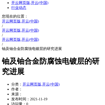
开云网页版,开云(中国)
行业动态
您现在的位置：
开云网页版,开云(中国)
/
开云网页版,开云(中国)
/
开云网页版,开云(中国)
/
铀及铀合金防腐蚀电镀层的研究进展
铀及铀合金防腐蚀电镀层的研
究进展
分类：
开云网页版,开云(中国)
作者：
来源：
发布时间：
2021-11-19
访问量：
0