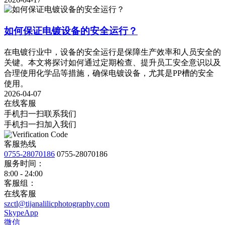
如何保证电镀设备的安全运行？
在电镀行业中，设备的安全运行是保障生产效率和人员安全的
关键。本文将探讨如何通过定期检查、提升员工安全意识以及
合理使用化学品等措施，确保电镀设备，尤其是PP槽的安全
使用。
2026-04-07
在线客服
手机扫一扫联系我们
手机扫一扫加入我们
客服热线
0755-28070186
0755-28070186
服务时间：
8:00 - 24:00
客服组：
在线客服
szctl@tijanalilicphotography.com
SkypeApp
微信